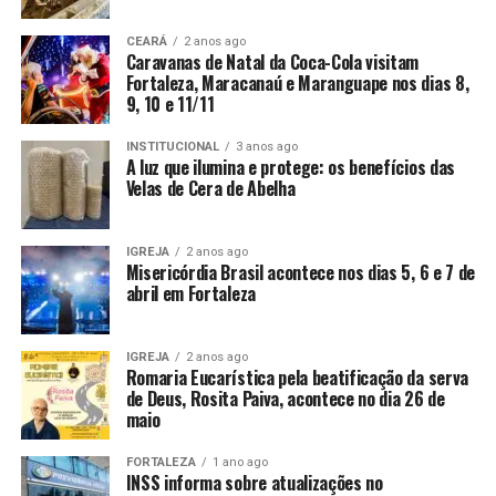
CEARÁ
2 anos ago
Caravanas de Natal da Coca-Cola visitam
Fortaleza, Maracanaú e Maranguape nos dias 8,
9, 10 e 11/11
INSTITUCIONAL
3 anos ago
A luz que ilumina e protege: os benefícios das
Velas de Cera de Abelha
IGREJA
2 anos ago
Misericórdia Brasil acontece nos dias 5, 6 e 7 de
abril em Fortaleza
IGREJA
2 anos ago
Romaria Eucarística pela beatificação da serva
de Deus, Rosita Paiva, acontece no dia 26 de
maio
FORTALEZA
1 ano ago
INSS informa sobre atualizações no