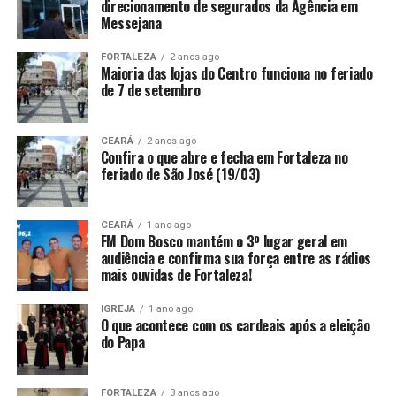
direcionamento de segurados da Agência em
Messejana
FORTALEZA
2 anos ago
Maioria das lojas do Centro funciona no feriado
de 7 de setembro
CEARÁ
2 anos ago
Confira o que abre e fecha em Fortaleza no
feriado de São José (19/03)
CEARÁ
1 ano ago
FM Dom Bosco mantém o 3º lugar geral em
audiência e confirma sua força entre as rádios
mais ouvidas de Fortaleza!
IGREJA
1 ano ago
O que acontece com os cardeais após a eleição
do Papa
FORTALEZA
3 anos ago