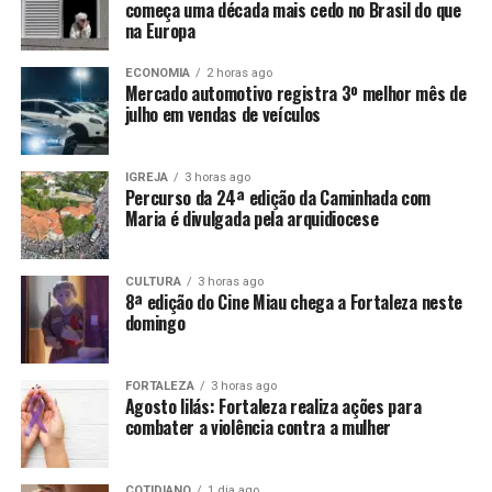
começa uma década mais cedo no Brasil do que
na Europa
ECONOMIA
2 horas ago
Mercado automotivo registra 3º melhor mês de
julho em vendas de veículos
IGREJA
3 horas ago
Percurso da 24ª edição da Caminhada com
Maria é divulgada pela arquidiocese
CULTURA
3 horas ago
8ª edição do Cine Miau chega a Fortaleza neste
domingo
FORTALEZA
3 horas ago
Agosto lilás: Fortaleza realiza ações para
combater a violência contra a mulher
COTIDIANO
1 dia ago