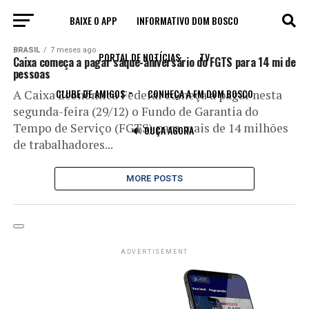
BAIXE O APP
INFORMATIVO DOM BOSCO
All posts tagged "saque"
BRASIL
7 meses ago
PORTAL DE NOTÍCIAS
TV
Caixa começa a pagar saque-aniversário do FGTS para 14 mi de
pessoas
CLUBE DE AMIGOS
CONHEÇA A FM DOM BOSCO
A Caixa Econômica Federal começa a pagar nesta
segunda-feira (29/12) o Fundo de Garantia do
Tempo de Serviço (FGTS) para mais de 14 milhões
🔊 OUÇA AGORA
de trabalhadores...
MORE POSTS
ADVERTISEMENT