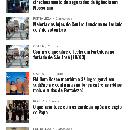
direcionamento de segurados da Agência em
Messejana
FORTALEZA
2 anos ago
Maioria das lojas do Centro funciona no feriado
de 7 de setembro
CEARÁ
2 anos ago
Confira o que abre e fecha em Fortaleza no
feriado de São José (19/03)
CEARÁ
1 ano ago
FM Dom Bosco mantém o 3º lugar geral em
audiência e confirma sua força entre as rádios
mais ouvidas de Fortaleza!
IGREJA
1 ano ago
O que acontece com os cardeais após a eleição
do Papa
FORTALEZA
3 anos ago