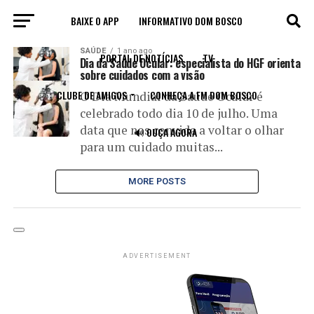
BAIXE O APP
INFORMATIVO DOM BOSCO
All posts tagged "saúde ocular"
SAÚDE
1 ano ago
PORTAL DE NOTÍCIAS
TV
Dia da Saúde Ocular: especialista do HGF orienta
sobre cuidados com a visão
CLUBE DE AMIGOS
CONHEÇA A FM DOM BOSCO
O Dia Mundial da Saúde Ocular é
celebrado todo dia 10 de julho. Uma
data que nos convida a voltar o olhar
🔊 OUÇA AGORA
para um cuidado muitas...
MORE POSTS
ADVERTISEMENT