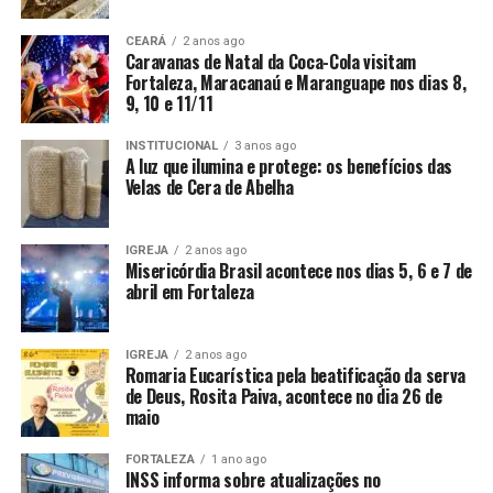
CEARÁ
2 anos ago
Caravanas de Natal da Coca-Cola visitam
Fortaleza, Maracanaú e Maranguape nos dias 8,
9, 10 e 11/11
INSTITUCIONAL
3 anos ago
A luz que ilumina e protege: os benefícios das
Velas de Cera de Abelha
IGREJA
2 anos ago
Misericórdia Brasil acontece nos dias 5, 6 e 7 de
abril em Fortaleza
IGREJA
2 anos ago
Romaria Eucarística pela beatificação da serva
de Deus, Rosita Paiva, acontece no dia 26 de
maio
FORTALEZA
1 ano ago
INSS informa sobre atualizações no