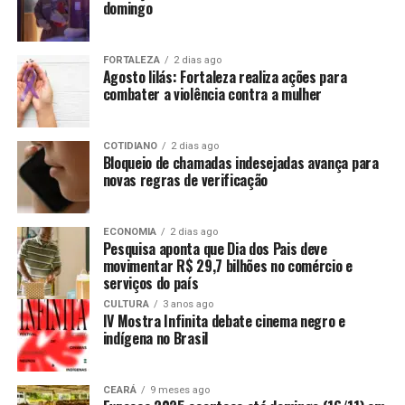
domingo
FORTALEZA
2 dias ago
Agosto lilás: Fortaleza realiza ações para
combater a violência contra a mulher
COTIDIANO
2 dias ago
Bloqueio de chamadas indesejadas avança para
novas regras de verificação
ECONOMIA
2 dias ago
Pesquisa aponta que Dia dos Pais deve
movimentar R$ 29,7 bilhões no comércio e
serviços do país
CULTURA
3 anos ago
IV Mostra Infinita debate cinema negro e
indígena no Brasil
CEARÁ
9 meses ago