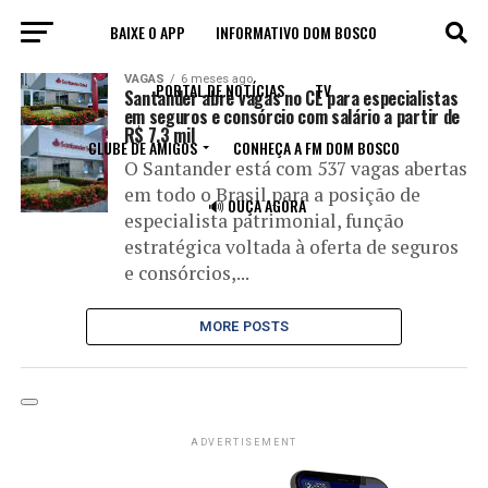
BAIXE O APP
INFORMATIVO DOM BOSCO
All posts tagged "seguro"
VAGAS
6 meses ago
PORTAL DE NOTÍCIAS
TV
Santander abre vagas no CE para especialistas
em seguros e consórcio com salário a partir de
R$ 7,3 mil
CLUBE DE AMIGOS
CONHEÇA A FM DOM BOSCO
O Santander está com 537 vagas abertas
em todo o Brasil para a posição de
🔊 OUÇA AGORA
especialista patrimonial, função
estratégica voltada à oferta de seguros
e consórcios,...
MORE POSTS
ADVERTISEMENT