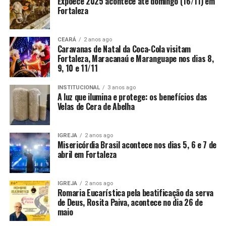
Expoece 2025 acontece até domingo (16/11) em
Fortaleza
CEARÁ
2 anos ago
Caravanas de Natal da Coca-Cola visitam
Fortaleza, Maracanaú e Maranguape nos dias 8,
9, 10 e 11/11
INSTITUCIONAL
3 anos ago
A luz que ilumina e protege: os benefícios das
Velas de Cera de Abelha
IGREJA
2 anos ago
Misericórdia Brasil acontece nos dias 5, 6 e 7 de
abril em Fortaleza
IGREJA
2 anos ago
Romaria Eucarística pela beatificação da serva
de Deus, Rosita Paiva, acontece no dia 26 de
maio