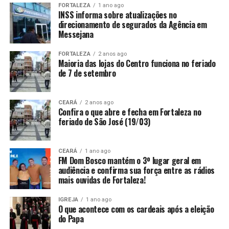
FORTALEZA
1 ano ago
INSS informa sobre atualizações no
direcionamento de segurados da Agência em
Messejana
FORTALEZA
2 anos ago
Maioria das lojas do Centro funciona no feriado
de 7 de setembro
CEARÁ
2 anos ago
Confira o que abre e fecha em Fortaleza no
feriado de São José (19/03)
CEARÁ
1 ano ago
FM Dom Bosco mantém o 3º lugar geral em
audiência e confirma sua força entre as rádios
mais ouvidas de Fortaleza!
IGREJA
1 ano ago
O que acontece com os cardeais após a eleição
do Papa