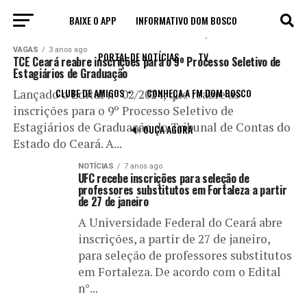
BAIXE O APP
INFORMATIVO DOM BOSCO
All posts tagged "SELEÇÃO"
VAGAS
3 anos ago
PORTAL DE NOTÍCIAS
TV
TCE Ceará reabre inscrições para o 9º Processo Seletivo de
Estagiários de Graduação
CLUBE DE AMIGOS
CONHEÇA A FM DOM BOSCO
Lançado o Edital nº 02/2024, que reabre as
inscrições para o 9º Processo Seletivo de
Estagiários de Graduação do Tribunal de Contas do
🔊 OUÇA AGORA
Estado do Ceará. A...
NOTÍCIAS
7 anos ago
UFC recebe inscrições para seleção de
professores substitutos em Fortaleza a partir
de 27 de janeiro
A Universidade Federal do Ceará abre
inscrições, a partir de 27 de janeiro,
para seleção de professores substitutos
em Fortaleza. De acordo com o Edital
n°...