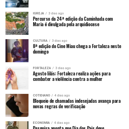
IGREJA
3 dias ago
Percurso da 24ª edição da Caminhada com
Maria é divulgada pela arquidiocese
CULTURA
3 dias ago
8ª edição do Cine Miau chega a Fortaleza neste
domingo
FORTALEZA
3 dias ago
Agosto lilás: Fortaleza realiza ações para
combater a violência contra a mulher
COTIDIANO
4 dias ago
Bloqueio de chamadas indesejadas avança para
novas regras de verificação
ECONOMIA
4 dias ago
Pesquisa aponta que Dia dos Pais deve