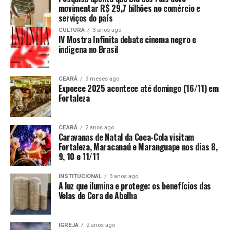
movimentar R$ 29,7 bilhões no comércio e
serviços do país
CULTURA
3 anos ago
IV Mostra Infinita debate cinema negro e
indígena no Brasil
CEARÁ
9 meses ago
Expoece 2025 acontece até domingo (16/11) em
Fortaleza
CEARÁ
2 anos ago
Caravanas de Natal da Coca-Cola visitam
Fortaleza, Maracanaú e Maranguape nos dias 8,
9, 10 e 11/11
INSTITUCIONAL
3 anos ago
A luz que ilumina e protege: os benefícios das
Velas de Cera de Abelha
IGREJA
2 anos ago