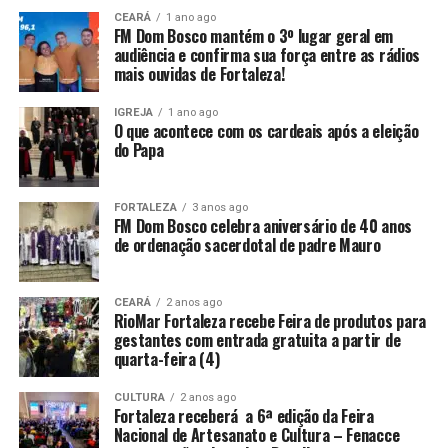
CEARÁ
1 ano ago
FM Dom Bosco mantém o 3º lugar geral em
audiência e confirma sua força entre as rádios
mais ouvidas de Fortaleza!
IGREJA
1 ano ago
O que acontece com os cardeais após a eleição
do Papa
FORTALEZA
3 anos ago
FM Dom Bosco celebra aniversário de 40 anos
de ordenação sacerdotal de padre Mauro
CEARÁ
2 anos ago
RioMar Fortaleza recebe Feira de produtos para
gestantes com entrada gratuita a partir de
quarta-feira (4)
CULTURA
2 anos ago
Fortaleza receberá a 6ª edição da Feira
Nacional de Artesanato e Cultura – Fenacce