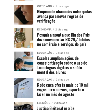
COTIDIANO
2 dias ago
Bloqueio de chamadas indesejadas
avança para novas regras de
verificação
ECONOMIA
2 dias ago
Pesquisa aponta que Dia dos Pais
deve movimentar R$ 29,7 bilhões
no comércio e serviços do país
EDUCAÇÃO
2 dias ago
Escolas ampliam ações de
conscientização sobre o uso de
tecnologias digitais e saúde
mental dos alunos
EDUCAÇÃO
2 dias ago
Rede cuca oferta mais de 10 mil
vagas para cursos, esporte e
lazer no mês de agosto
ELEIÇÕES
2 dias ago
Justiça Eleitoral proíbe