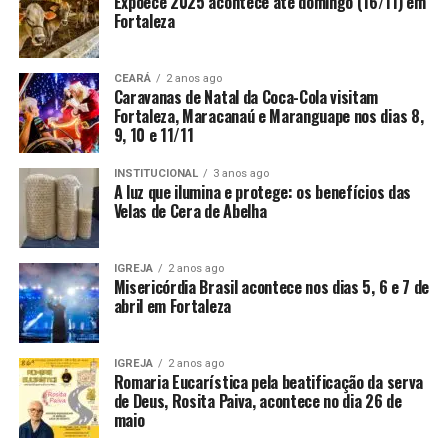
Expoece 2025 acontece até domingo (16/11) em
Fortaleza
CEARÁ
2 anos ago
Caravanas de Natal da Coca-Cola visitam
Fortaleza, Maracanaú e Maranguape nos dias 8,
9, 10 e 11/11
INSTITUCIONAL
3 anos ago
A luz que ilumina e protege: os benefícios das
Velas de Cera de Abelha
IGREJA
2 anos ago
Misericórdia Brasil acontece nos dias 5, 6 e 7 de
abril em Fortaleza
IGREJA
2 anos ago
Romaria Eucarística pela beatificação da serva
de Deus, Rosita Paiva, acontece no dia 26 de
maio