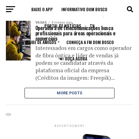
BAIXE O APP
INFORMATIVO DOM BOSCO
All posts tagged "telecomunicações"
VAGAS
4 meses ago
PORTAL DE NOTÍCIAS
TV
Operadora de telecomunicações busca
profissionais para áreas operacionais e
comerciais
CLUBE DE AMIGOS
CONHEÇA A FM DOM BOSCO
Interessados em cargos como operador
de fibra óptica e líder de vendas já
🔊 OUÇA AGORA
podem se candidatar através da
plataforma oficial da empresa
(Créditos da imagem: Freepik)...
MORE POSTS
ADVERTISEMENT