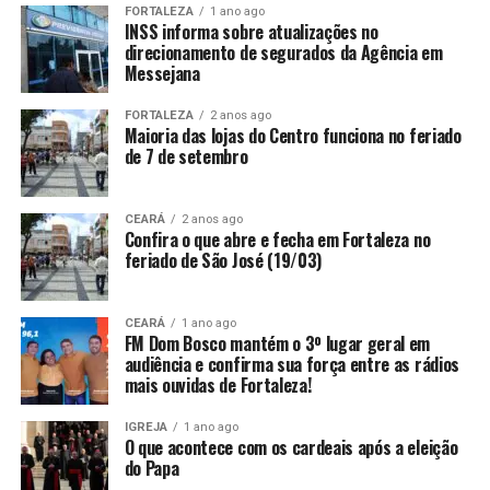
FORTALEZA
1 ano ago
INSS informa sobre atualizações no
direcionamento de segurados da Agência em
Messejana
FORTALEZA
2 anos ago
Maioria das lojas do Centro funciona no feriado
de 7 de setembro
CEARÁ
2 anos ago
Confira o que abre e fecha em Fortaleza no
feriado de São José (19/03)
CEARÁ
1 ano ago
FM Dom Bosco mantém o 3º lugar geral em
audiência e confirma sua força entre as rádios
mais ouvidas de Fortaleza!
IGREJA
1 ano ago
O que acontece com os cardeais após a eleição
do Papa