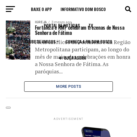
BAIXE O APP
INFORMATIVO DOM BOSCO
All posts tagged "trezenas"
IGREJA
3 meses ago
PORTAL DE NOTÍCIAS
TV
Fortaleza e RMF celebram trezenas de Nossa
Senhora de Fátima
CLUBE DE AMIGOS
CONHEÇA A FM DOM BOSCO
Fiéis católicos de Fortaleza e da Região
Metropolitana participam, ao longo do
mês de maio, das celebrações em honra
🔊 OUÇA AGORA
a Nossa Senhora de Fátima. As
paróquias...
MORE POSTS
ADVERTISEMENT