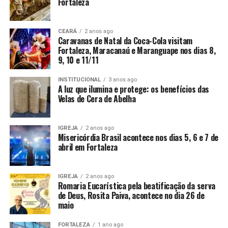
Fortaleza
CEARÁ
2 anos ago
Caravanas de Natal da Coca-Cola visitam
Fortaleza, Maracanaú e Maranguape nos dias 8,
9, 10 e 11/11
INSTITUCIONAL
3 anos ago
A luz que ilumina e protege: os benefícios das
Velas de Cera de Abelha
IGREJA
2 anos ago
Misericórdia Brasil acontece nos dias 5, 6 e 7 de
abril em Fortaleza
IGREJA
2 anos ago
Romaria Eucarística pela beatificação da serva
de Deus, Rosita Paiva, acontece no dia 26 de
maio
FORTALEZA
1 ano ago