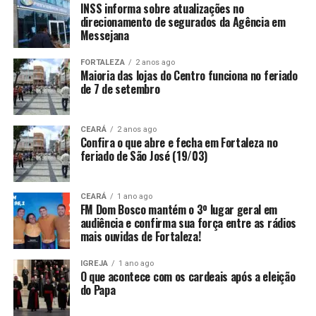
INSS informa sobre atualizações no
direcionamento de segurados da Agência em
Messejana
FORTALEZA
2 anos ago
Maioria das lojas do Centro funciona no feriado
de 7 de setembro
CEARÁ
2 anos ago
Confira o que abre e fecha em Fortaleza no
feriado de São José (19/03)
CEARÁ
1 ano ago
FM Dom Bosco mantém o 3º lugar geral em
audiência e confirma sua força entre as rádios
mais ouvidas de Fortaleza!
IGREJA
1 ano ago
O que acontece com os cardeais após a eleição
do Papa