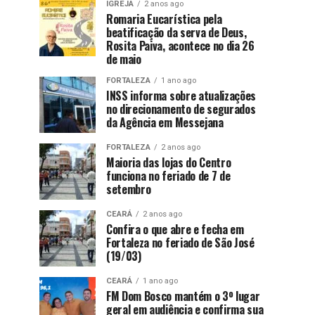
IGREJA
2 anos ago
Romaria Eucarística pela
beatificação da serva de Deus,
Rosita Paiva, acontece no dia 26
de maio
FORTALEZA
1 ano ago
INSS informa sobre atualizações
no direcionamento de segurados
da Agência em Messejana
FORTALEZA
2 anos ago
Maioria das lojas do Centro
funciona no feriado de 7 de
setembro
CEARÁ
2 anos ago
Confira o que abre e fecha em
Fortaleza no feriado de São José
(19/03)
CEARÁ
1 ano ago
FM Dom Bosco mantém o 3º lugar
geral em audiência e confirma sua