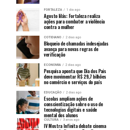
FORTALEZA
1 dia ago
Agosto lilás: Fortaleza realiza
ações para combater a violência
contra a mulher
COTIDIANO
2 dias ago
Bloqueio de chamadas indesejadas
avança para novas regras de
verificação
ECONOMIA
2 dias ago
Pesquisa aponta que Dia dos Pais
deve movimentar R$ 29,7 bilhões
no comércio e serviços do país
EDUCAÇÃO
2 dias ago
Escolas ampliam ações de
conscientização sobre o uso de
tecnologias digitais e saúde
mental dos alunos
CULTURA
3 anos ago
IV Mostra Infinita debate cinema