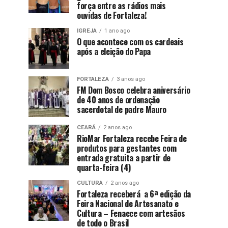
força entre as rádios mais
ouvidas de Fortaleza!
IGREJA
1 ano ago
O que acontece com os cardeais
após a eleição do Papa
FORTALEZA
3 anos ago
FM Dom Bosco celebra aniversário
de 40 anos de ordenação
sacerdotal de padre Mauro
CEARÁ
2 anos ago
RioMar Fortaleza recebe Feira de
produtos para gestantes com
entrada gratuita a partir de
quarta-feira (4)
CULTURA
2 anos ago
Fortaleza receberá a 6ª edição da
Feira Nacional de Artesanato e
Cultura – Fenacce com artesãos
de todo o Brasil