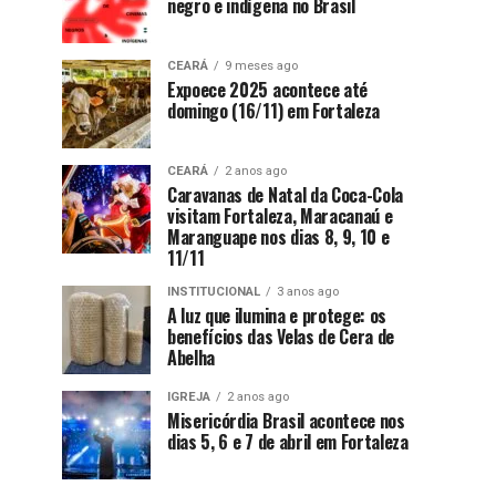
negro e indígena no Brasil
CEARÁ
9 meses ago
Expoece 2025 acontece até
domingo (16/11) em Fortaleza
CEARÁ
2 anos ago
Caravanas de Natal da Coca-Cola
visitam Fortaleza, Maracanaú e
Maranguape nos dias 8, 9, 10 e
11/11
INSTITUCIONAL
3 anos ago
A luz que ilumina e protege: os
benefícios das Velas de Cera de
Abelha
IGREJA
2 anos ago
Misericórdia Brasil acontece nos
dias 5, 6 e 7 de abril em Fortaleza