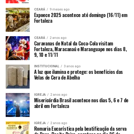
CEARÁ
9 meses ago
Expoece 2025 acontece até domingo (16/11) em
Fortaleza
CEARÁ
2 anos ago
Caravanas de Natal da Coca-Cola visitam
Fortaleza, Maracanaú e Maranguape nos dias 8,
9, 10 e 11/11
INSTITUCIONAL
3 anos ago
A luz que ilumina e protege: os benefícios das
Velas de Cera de Abelha
IGREJA
2 anos ago
Misericórdia Brasil acontece nos dias 5, 6 e 7 de
abril em Fortaleza
IGREJA
2 anos ago
Romaria Eucarística pela beatificação da serva