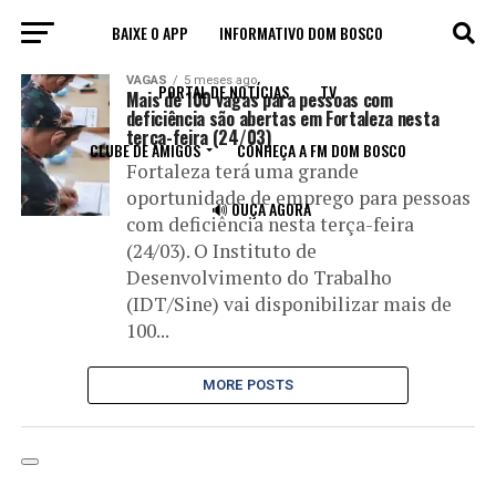
BAIXE O APP
INFORMATIVO DOM BOSCO
All posts tagged "Vapt Vupt"
VAGAS
5 meses ago
PORTAL DE NOTÍCIAS
TV
Mais de 100 vagas para pessoas com
deficiência são abertas em Fortaleza nesta
terça-feira (24/03)
CLUBE DE AMIGOS
CONHEÇA A FM DOM BOSCO
Fortaleza terá uma grande
oportunidade de emprego para pessoas
🔊 OUÇA AGORA
com deficiência nesta terça-feira
(24/03). O Instituto de
Desenvolvimento do Trabalho
(IDT/Sine) vai disponibilizar mais de
100...
MORE POSTS