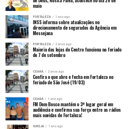
de Deus, Rosita Paiva, acontece no dia 26 de
maio
FORTALEZA
1 ano ago
INSS informa sobre atualizações no
direcionamento de segurados da Agência em
Messejana
FORTALEZA
2 anos ago
Maioria das lojas do Centro funciona no feriado
de 7 de setembro
CEARÁ
2 anos ago
Confira o que abre e fecha em Fortaleza no
feriado de São José (19/03)
CEARÁ
1 ano ago
FM Dom Bosco mantém o 3º lugar geral em
audiência e confirma sua força entre as rádios
mais ouvidas de Fortaleza!
IGREJA
1 ano ago