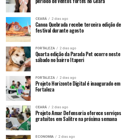
período de ventos fortes no Ceará
CEARÁ
2 dias ago
Canoa Quebrada recebe terceira edição de
festival durante agosto
FORTALEZA
2 dias ago
Quarta edição da Parada Pet ocorre neste
sábado no bairro Itaperi
FORTALEZA
2 dias ago
Projeto Horizonte Digital é inaugurado em
Fortaleza
CEARÁ
2 dias ago
Projeto Amar Defensoria oferece serviços
gratuitos em Salitre na próxima semana
ECONOMIA
2 dias ago