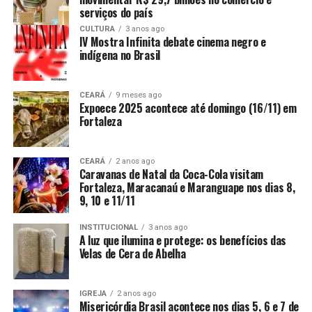
serviços do país
CULTURA
3 anos ago
IV Mostra Infinita debate cinema negro e
indígena no Brasil
CEARÁ
9 meses ago
Expoece 2025 acontece até domingo (16/11) em
Fortaleza
CEARÁ
2 anos ago
Caravanas de Natal da Coca-Cola visitam
Fortaleza, Maracanaú e Maranguape nos dias 8,
9, 10 e 11/11
INSTITUCIONAL
3 anos ago
A luz que ilumina e protege: os benefícios das
Velas de Cera de Abelha
IGREJA
2 anos ago
Misericórdia Brasil acontece nos dias 5, 6 e 7 de