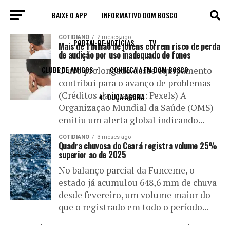
BAIXE O APP
INFORMATIVO DOM BOSCO
All posts tagged "volume"
COTIDIANO
2 meses ago
PORTAL DE NOTÍCIAS
TV
Mais de 1 bilhão de jovens correm risco de perda
de audição por uso inadequado de fones
CLUBE DE AMIGOS
CONHEÇA A FM DOM BOSCO
O uso prolongado desse equipamento
contribui para o avanço de problemas
(Créditos da imagem: Pexels) A
🔊 OUÇA AGORA
Organização Mundial da Saúde (OMS)
emitiu um alerta global indicando...
COTIDIANO
3 meses ago
Quadra chuvosa do Ceará registra volume 25%
superior ao de 2025
No balanço parcial da Funceme, o
estado já acumulou 648,6 mm de chuva
desde fevereiro, um volume maior do
que o registrado em todo o período...