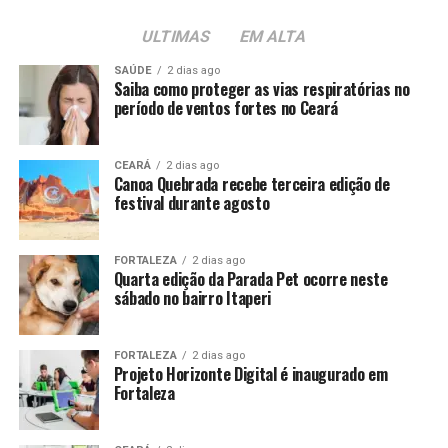
ULTIMAS
EM ALTA
SAÚDE
2 dias ago
Saiba como proteger as vias respiratórias no
período de ventos fortes no Ceará
CEARÁ
2 dias ago
Canoa Quebrada recebe terceira edição de
festival durante agosto
FORTALEZA
2 dias ago
Quarta edição da Parada Pet ocorre neste
sábado no bairro Itaperi
FORTALEZA
2 dias ago
Projeto Horizonte Digital é inaugurado em
Fortaleza