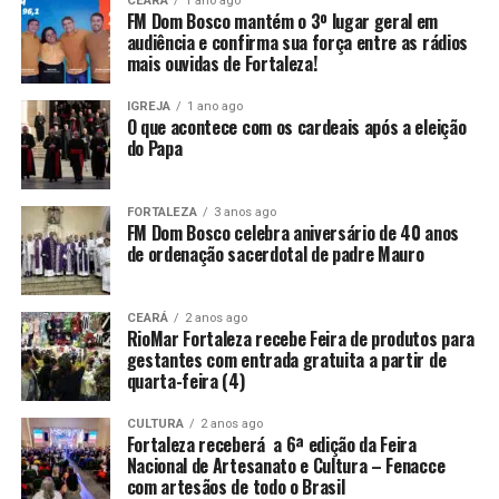
CEARÁ
1 ano ago
FM Dom Bosco mantém o 3º lugar geral em
audiência e confirma sua força entre as rádios
mais ouvidas de Fortaleza!
IGREJA
1 ano ago
O que acontece com os cardeais após a eleição
do Papa
FORTALEZA
3 anos ago
FM Dom Bosco celebra aniversário de 40 anos
de ordenação sacerdotal de padre Mauro
CEARÁ
2 anos ago
RioMar Fortaleza recebe Feira de produtos para
gestantes com entrada gratuita a partir de
quarta-feira (4)
CULTURA
2 anos ago
Fortaleza receberá a 6ª edição da Feira
Nacional de Artesanato e Cultura – Fenacce
com artesãos de todo o Brasil