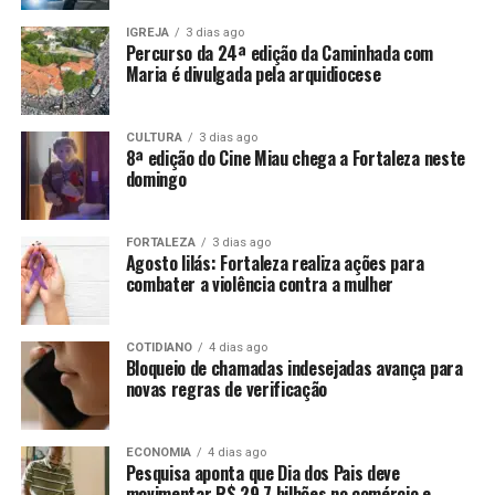
IGREJA
3 dias ago
Percurso da 24ª edição da Caminhada com
Maria é divulgada pela arquidiocese
CULTURA
3 dias ago
8ª edição do Cine Miau chega a Fortaleza neste
domingo
FORTALEZA
3 dias ago
Agosto lilás: Fortaleza realiza ações para
combater a violência contra a mulher
COTIDIANO
4 dias ago
Bloqueio de chamadas indesejadas avança para
novas regras de verificação
ECONOMIA
4 dias ago
Pesquisa aponta que Dia dos Pais deve
movimentar R$ 29,7 bilhões no comércio e