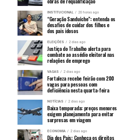
obras de requalificação
INSTITUCIONAL
20 horas ago
“Geração Sanduíche”: entenda os
desafios de cuidar dos filhos e
dos pais idosos
ELEIÇÕES
2 dias ago
Justiça do Trabalho alerta para
combate ao assédio eleitoral nas
relações de emprego
VAGAS
2 dias ago
Fortaleza recebe feirão com 200
vagas para pessoas com
deficiência nesta quarta-feira
NOTÍCIAS
2 dias ago
Baixa temporada: preços menores
exigem planejamento para evitar
surpresas em viagem
ECONOMIA
2 dias ago
Dia dos Pais: Conheça os direitos