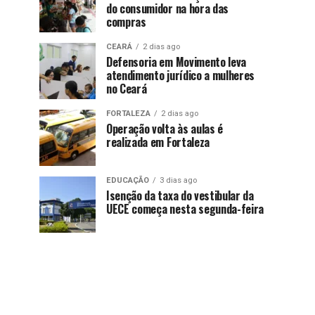
do consumidor na hora das
compras
CEARÁ
2 dias ago
Defensoria em Movimento leva
atendimento jurídico a mulheres
no Ceará
FORTALEZA
2 dias ago
Operação volta às aulas é
realizada em Fortaleza
EDUCAÇÃO
3 dias ago
Isenção da taxa do vestibular da
UECE começa nesta segunda-feira