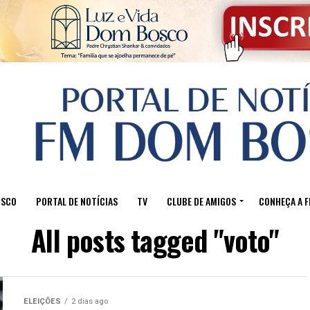
OSCO
PORTAL DE NOTÍCIAS
TV
CLUBE DE AMIGOS
CONHEÇA A 
All posts tagged "voto"
ELEIÇÕES
2 dias ago