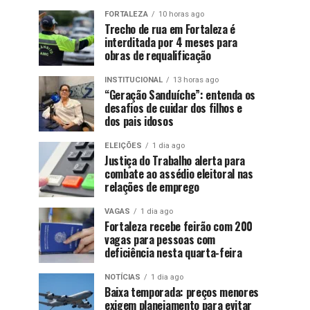
FORTALEZA
10 horas ago
Trecho de rua em Fortaleza é
interditada por 4 meses para
obras de requalificação
INSTITUCIONAL
13 horas ago
“Geração Sanduíche”: entenda os
desafios de cuidar dos filhos e
dos pais idosos
ELEIÇÕES
1 dia ago
Justiça do Trabalho alerta para
combate ao assédio eleitoral nas
relações de emprego
VAGAS
1 dia ago
Fortaleza recebe feirão com 200
vagas para pessoas com
deficiência nesta quarta-feira
NOTÍCIAS
1 dia ago
Baixa temporada: preços menores
exigem planejamento para evitar