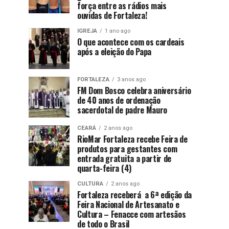
força entre as rádios mais
ouvidas de Fortaleza!
IGREJA
1 ano ago
O que acontece com os cardeais
após a eleição do Papa
FORTALEZA
3 anos ago
FM Dom Bosco celebra aniversário
de 40 anos de ordenação
sacerdotal de padre Mauro
CEARÁ
2 anos ago
RioMar Fortaleza recebe Feira de
produtos para gestantes com
entrada gratuita a partir de
quarta-feira (4)
CULTURA
2 anos ago
Fortaleza receberá a 6ª edição da
Feira Nacional de Artesanato e
Cultura – Fenacce com artesãos
de todo o Brasil