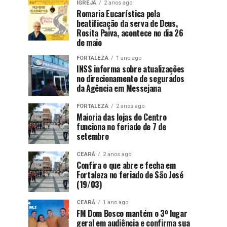
IGREJA
2 anos ago
Romaria Eucarística pela
beatificação da serva de Deus,
Rosita Paiva, acontece no dia 26
de maio
FORTALEZA
1 ano ago
INSS informa sobre atualizações
no direcionamento de segurados
da Agência em Messejana
FORTALEZA
2 anos ago
Maioria das lojas do Centro
funciona no feriado de 7 de
setembro
CEARÁ
2 anos ago
Confira o que abre e fecha em
Fortaleza no feriado de São José
(19/03)
CEARÁ
1 ano ago
FM Dom Bosco mantém o 3º lugar
geral em audiência e confirma sua