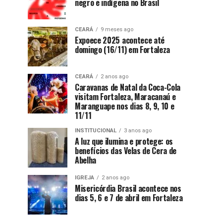
negro e indígena no Brasil
CEARÁ
9 meses ago
Expoece 2025 acontece até
domingo (16/11) em Fortaleza
CEARÁ
2 anos ago
Caravanas de Natal da Coca-Cola
visitam Fortaleza, Maracanaú e
Maranguape nos dias 8, 9, 10 e
11/11
INSTITUCIONAL
3 anos ago
A luz que ilumina e protege: os
benefícios das Velas de Cera de
Abelha
IGREJA
2 anos ago
Misericórdia Brasil acontece nos
dias 5, 6 e 7 de abril em Fortaleza