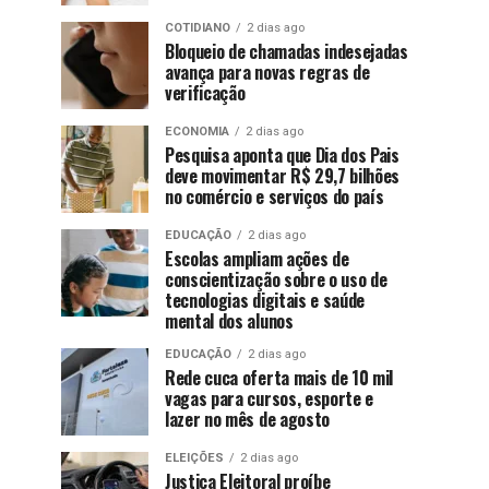
COTIDIANO
2 dias ago
Bloqueio de chamadas indesejadas
avança para novas regras de
verificação
ECONOMIA
2 dias ago
Pesquisa aponta que Dia dos Pais
deve movimentar R$ 29,7 bilhões
no comércio e serviços do país
EDUCAÇÃO
2 dias ago
Escolas ampliam ações de
conscientização sobre o uso de
tecnologias digitais e saúde
mental dos alunos
EDUCAÇÃO
2 dias ago
Rede cuca oferta mais de 10 mil
vagas para cursos, esporte e
lazer no mês de agosto
ELEIÇÕES
2 dias ago
Justiça Eleitoral proíbe