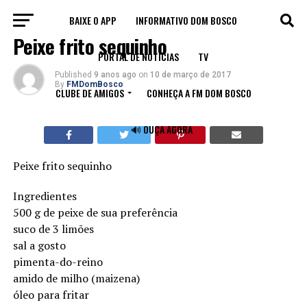
BAIXE O APP
INFORMATIVO DOM BOSCO
RECEITAS
Peixe frito sequinho
PORTAL DE NOTÍCIAS
TV
Published
9 anos ago
on
10 de março de 2017
By
FMDomBosco
CLUBE DE AMIGOS
CONHEÇA A FM DOM BOSCO
🔊 OUÇA AGORA
Peixe frito sequinho
Ingredientes
500 g de peixe de sua preferência
suco de 3 limões
sal a gosto
pimenta-do-reino
amido de milho (maizena)
óleo para fritar