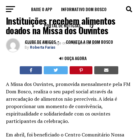
BAIXE O APP
INFORMATIVO DOM BOSCO
NOTÍCIAS
Instituições recebem alimentos
PORTAL DE NOTÍCIAS
TV
doados na Missa dos Ouvintes
CLUBE DE AMIGOS
CONHEÇA A FM DOM BOSCO
Published
9 anos ago
on
11 de abril de 2017
By
Roberta Farias
🔊 OUÇA AGORA
A Missa dos Ouvintes, promovida mensalmente pela FM
Dom Bosco, realiza o seu papel social através da
arrecadação de alimentos não perecíveis. A ideia é
proporcionar um momento de convivência,
espiritualidade e solidariedade com os ouvintes
participantes da celebração.
Em abril, foi beneficiado o Centro Comunitário Nossa