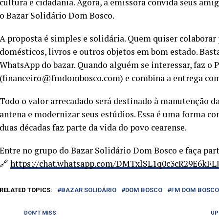
cultura e cidadania. Agora, a emissora convida seus ami
o Bazar Solidário Dom Bosco.
A proposta é simples e solidária. Quem quiser colaborar 
domésticos, livros e outros objetos em bom estado. Basta
WhatsApp do bazar. Quando alguém se interessar, faz o P
(financeiro@fmdombosco.com) e combina a entrega com
Todo o valor arrecadado será destinado à manutenção da
antena e modernizar seus estúdios. Essa é uma forma con
duas décadas faz parte da vida do povo cearense.
Entre no grupo do Bazar Solidário Dom Bosco e faça parte
🔗
https://chat.whatsapp.com/DMTxlSL1q0c3cR29E6kFL
RELATED TOPICS:
BAZAR SOLIDÁRIO
DOM BOSCO
FM DOM BOSCO
DON'T MISS
UP