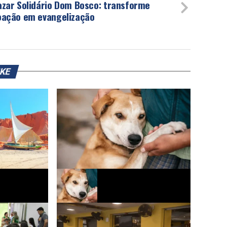
azar Solidário Dom Bosco: transforme
oação em evangelização
IKE
rceira edição
Quarta edição da Parada Pet ocorre