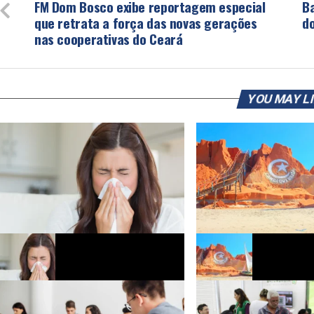
FM Dom Bosco exibe reportagem especial
B
que retrata a força das novas gerações
d
nas cooperativas do Ceará
YOU MAY L
Saiba como proteger as vias
Canoa Quebrada recebe te