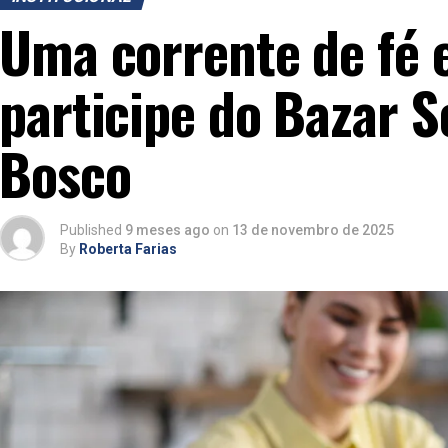
Uma corrente de fé e
participe do Bazar S
Bosco
Published
9 meses ago
on
13 de novembro de 2025
By
Roberta Farias