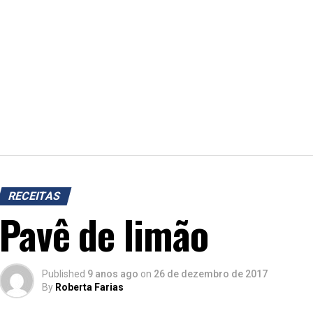
RECEITAS
Pavê de limão
Published
9 anos ago
on
26 de dezembro de 2017
By
Roberta Farias