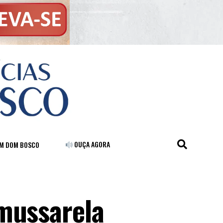
OUÇA AGORA
FM DOM BOSCO
mussarela