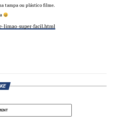
a tampa ou plástico filme.
va
-limao-super-facil.html
IKE
MENT