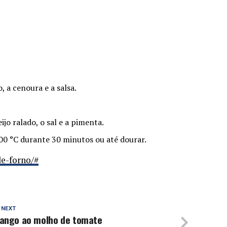
, a cenoura e a salsa.
eijo ralado, o sal e a pimenta.
200 °C durante 30 minutos ou até dourar.
de-forno/#
 NEXT
rango ao molho de tomate