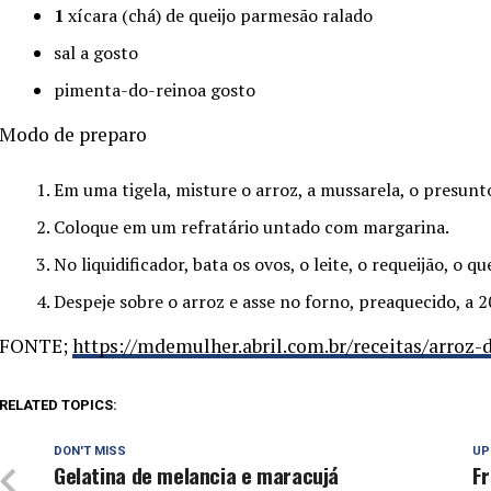
1
xícara (chá) de queijo parmesão ralado
sal a gosto
pimenta-do-reinoa gosto
Modo de preparo
Em uma tigela, misture o arroz, a mussarela, o presunto
Coloque em um refratário untado com margarina.
No liquidificador, bata os ovos, o leite, o requeijão, o qu
Despeje sobre o arroz e asse no forno, preaquecido, a 
FONTE;
https://mdemulher.abril.com.br/receitas/arroz-
RELATED TOPICS:
DON'T MISS
UP
Gelatina de melancia e maracujá
F