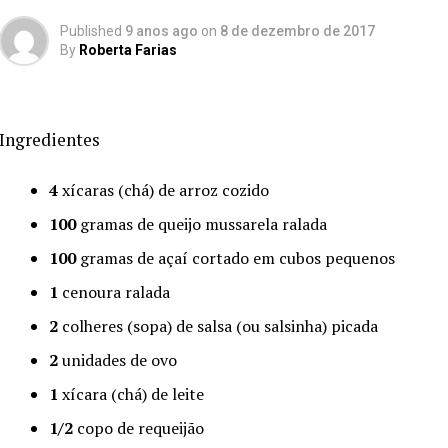
Published
9 anos ago
on
8 de dezembro de 2017
By
Roberta Farias
Ingredientes
4
xícaras (chá) de arroz cozido
100
gramas de queijo mussarela ralada
100
gramas de açaí cortado em cubos pequenos
1
cenoura ralada
2
colheres (sopa) de salsa (ou salsinha) picada
2
unidades de ovo
1
xícara (chá) de leite
1/2
copo de requeijão