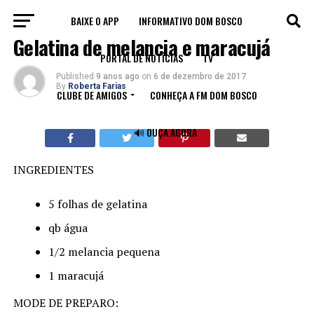
BAIXE O APP
INFORMATIVO DOM BOSCO
RECEITAS
Gelatina de melancia e maracujá
PORTAL DE NOTÍCIAS
TV
Published
9 anos ago
on
6 de dezembro de 2017
By
Roberta Farias
CLUBE DE AMIGOS
CONHEÇA A FM DOM BOSCO
🔊 OUÇA AGORA
INGREDIENTES
5 folhas de gelatina
qb água
1/2 melancia pequena
1 maracujá
MODE DE PREPARO: