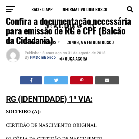
BAIXE O APP
INFORMATIVO DOM BOSCO
NOTÍCIAS
Confira a documentação necessária
PORTAL DE NOTÍCIAS
TV
para emissão de RG e CPF (Balcão
da Cidadania)
CLUBE DE AMIGOS
CONHEÇA A FM DOM BOSCO
Published
8 anos ago
on
31 de agosto de 2018
By
FMDomBosco
🔊 OUÇA AGORA
RG (IDENTIDADE) 1ª VIA:
SOLTEIRO (A):
CERTIDÃO DE NASCIMENTO ORIGINAL
01 CÓPIA DA CERTIDÃO DE NASCIMENTO