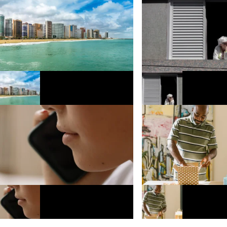
Fortaleza recebe programação na orla
Estudo mostra que declíni
com shows, esportes náuticos e feira
em idosos começa uma dé
criativa
cedo no Brasil do que na 