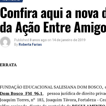
Confira aqui a nova 
da Ação Entre Amig
Published
8 anos ago
on
14 de janeiro de 2019
By
Roberta Farias
ERRATA
FUNDAÇÃO EDUCACIONAL SALESIANA DOM BOSCO, com
Dom Bosco FM 96,1
, pessoa jurídica de direito priv
Joaquim Torres, nº 185, Joaquim Távora, Fortaleza – Cea