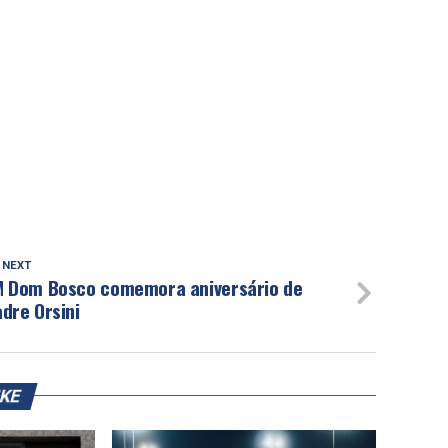
 NEXT
M Dom Bosco comemora aniversário de
dre Orsini
IKE