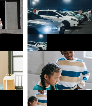
o funcional
Mercado automotivo registra 3º melhor
cada mais
mês de julho em vendas de veículos
Europa