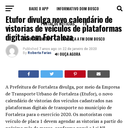
BAIXE O APP
INFORMATIVO DOM BOSCO
NOTÍCIAS
Etufor divulga novo calendário de
PORTAL DE NOTÍCIAS
TV
vistorias de veículos de plataformas
digitais em Fortaleza
CLUBE DE AMIGOS
CONHEÇA A FM DOM BOSCO
Published
7 anos ago
on
22 de janeiro de 2020
By
Roberta Farias
🔊 OUÇA AGORA
A Prefeitura de Fortaleza divulga, por meio da Empresa
de Transporte Urbano de Fortaleza (Etufor), o novo
calendário de vistorias dos veículos cadastrados nas
plataformas digitais de transporte no município de
Fortaleza para o exercício 2020. Os motoristas com
veículo de placa 1 devem agendar as vistorias a partir do
próximo mês de março, conforme prevê a Lei Nº