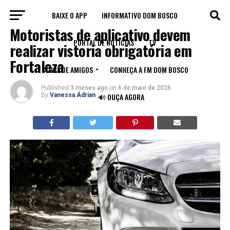
BAIXE O APP
INFORMATIVO DOM BOSCO
FORTALEZA
Motoristas de aplicativo devem
PORTAL DE NOTÍCIAS
TV
realizar vistoria obrigatória em
Fortaleza
CLUBE DE AMIGOS
CONHEÇA A FM DOM BOSCO
Published
3 meses ago
on
6 de maio de 2026
By
Vanessa Ádrian
🔊 OUÇA AGORA