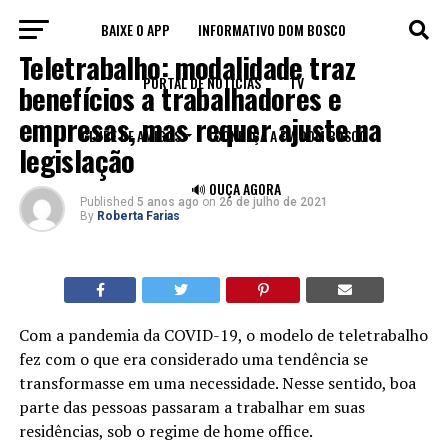
BAIXE O APP
INFORMATIVO DOM BOSCO
BLOG
Teletrabalho: modalidade traz
PORTAL DE NOTÍCIAS
TV
benefícios a trabalhadores e
empresas, mas requer ajuste na
CLUBE DE AMIGOS
CONHEÇA A FM DOM BOSCO
legislação
🔊 OUÇA AGORA
Published
5 anos ago
on
26 de julho de 2021
By
Roberta Farias
Com a pandemia da COVID-19, o modelo de teletrabalho
fez com o que era considerado uma tendência se
transformasse em uma necessidade. Nesse sentido, boa
parte das pessoas passaram a trabalhar em suas
residências, sob o regime de home office.