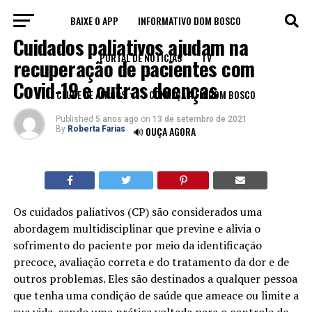
BAIXE O APP
INFORMATIVO DOM BOSCO
BLOG
Cuidados paliativos ajudam na
PORTAL DE NOTÍCIAS
TV
recuperação de pacientes com
Covid-19 e outras doenças
CLUBE DE AMIGOS
CONHEÇA A FM DOM BOSCO
Published
5 anos ago
on
13 de setembro de 2021
By
Roberta Farias
🔊 OUÇA AGORA
Os cuidados paliativos (CP) são considerados uma
abordagem multidisciplinar que previne e alivia o
sofrimento do paciente por meio da identificação
precoce, avaliação correta e do tratamento da dor e de
outros problemas. Eles são destinados a qualquer pessoa
que tenha uma condição de saúde que ameace ou limite a
sua vida, sendo uma prática voltada para o controle de