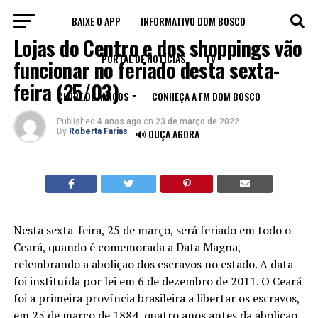
BAIXE O APP
INFORMATIVO DOM BOSCO
LEGADO
Lojas do Centro e dos shoppings vão
PORTAL DE NOTÍCIAS
TV
funcionar no feriado desta sexta-
feira (25/03)
CLUBE DE AMIGOS
CONHEÇA A FM DOM BOSCO
Published
4 anos ago
on
23 de março de 2022
By
Roberta Farias
🔊 OUÇA AGORA
Nesta sexta-feira, 25 de março, será feriado em todo o
Ceará, quando é comemorada a Data Magna,
relembrando a abolição dos escravos no estado. A data
foi instituída por lei em 6 de dezembro de 2011. O Ceará
foi a primeira província brasileira a libertar os escravos,
em 25 de março de 1884, quatro anos antes da abolição