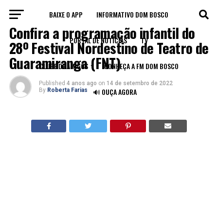
BAIXE O APP
INFORMATIVO DOM BOSCO
LEGADO
Confira a programação infantil do
PORTAL DE NOTÍCIAS
TV
28º Festival Nordestino de Teatro de
Guaramiranga (FNT)
CLUBE DE AMIGOS
CONHEÇA A FM DOM BOSCO
Published
4 anos ago
on
14 de setembro de 2022
By
Roberta Farias
🔊 OUÇA AGORA