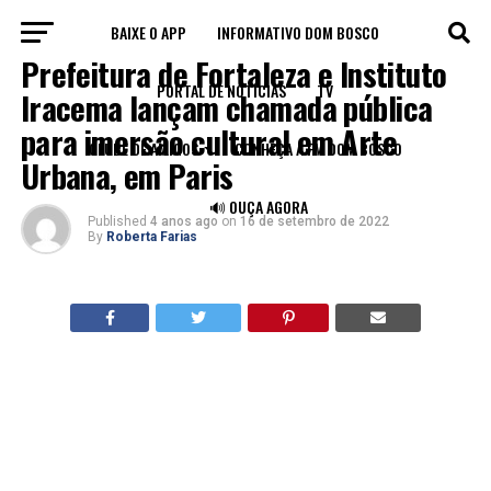
BAIXE O APP
INFORMATIVO DOM BOSCO
LEGADO
Prefeitura de Fortaleza e Instituto
PORTAL DE NOTÍCIAS
TV
Iracema lançam chamada pública
para imersão cultural em Arte
CLUBE DE AMIGOS
CONHEÇA A FM DOM BOSCO
Urbana, em Paris
🔊 OUÇA AGORA
Published
4 anos ago
on
16 de setembro de 2022
By
Roberta Farias