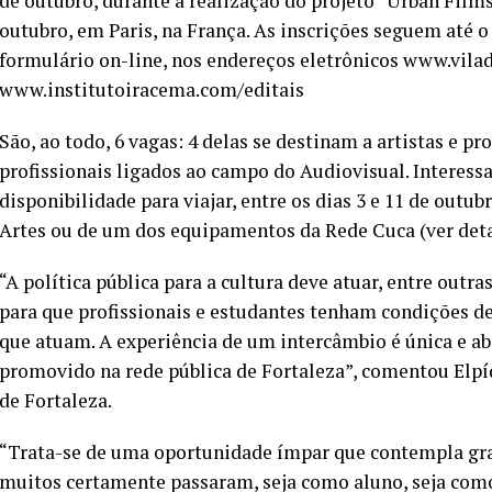
de outubro, durante a realização do projeto “Urban Films 
outubro, em Paris, na França. As inscrições seguem até o
formulário on-line, nos endereços eletrônicos www.vilad
www.institutoiracema.com/editais
São, ao todo, 6 vagas: 4 delas se destinam a artistas e pro
profissionais ligados ao campo do Audiovisual. Interess
disponibilidade para viajar, entre os dias 3 e 11 de outub
Artes ou de um dos equipamentos da Rede Cuca (ver det
“A política pública para a cultura deve atuar, entre out
para que profissionais e estudantes tenham condições d
que atuam. A experiência de um intercâmbio é única e 
promovido na rede pública de Fortaleza”, comentou Elpí
de Fortaleza.
“Trata-se de uma oportunidade ímpar que contempla gran
muitos certamente passaram, seja como aluno, seja como