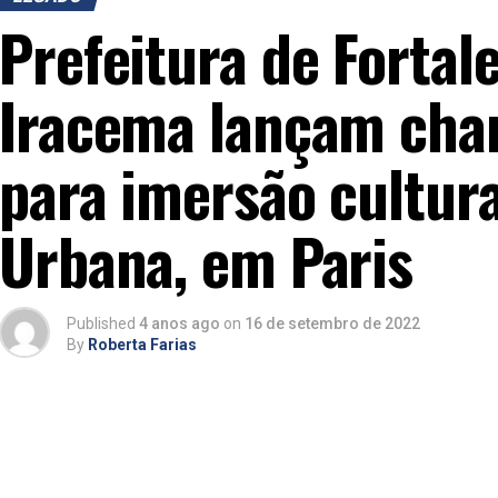
Prefeitura de Fortale
Iracema lançam cha
para imersão cultur
Urbana, em Paris
Published
4 anos ago
on
16 de setembro de 2022
By
Roberta Farias