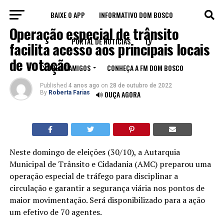
BAIXE O APP
INFORMATIVO DOM BOSCO
LEGADO
Operação especial de trânsito
PORTAL DE NOTÍCIAS
TV
facilita acesso aos principais locais
de votação
CLUBE DE AMIGOS
CONHEÇA A FM DOM BOSCO
Published
4 anos ago
on
28 de outubro de 2022
By
Roberta Farias
🔊 OUÇA AGORA
Neste domingo de eleições (30/10), a Autarquia
Municipal de Trânsito e Cidadania (AMC) preparou uma
operação especial de tráfego para disciplinar a
circulação e garantir a segurança viária nos pontos de
maior movimentação. Será disponibilizado para a ação
um efetivo de 70 agentes.