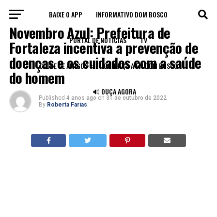
BAIXE O APP
INFORMATIVO DOM BOSCO
LEGADO
Novembro Azul: Prefeitura de
PORTAL DE NOTÍCIAS
TV
Fortaleza incentiva a prevenção de
doenças e os cuidados com a saúde
CLUBE DE AMIGOS
CONHEÇA A FM DOM BOSCO
do homem
🔊 OUÇA AGORA
Published
4 anos ago
on
31 de outubro de 2022
By
Roberta Farias