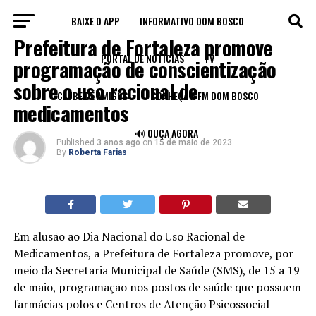
BAIXE O APP
INFORMATIVO DOM BOSCO
LEGADO
Prefeitura de Fortaleza promove
PORTAL DE NOTÍCIAS
TV
programação de conscientização
sobre o uso racional de
CLUBE DE AMIGOS
CONHEÇA A FM DOM BOSCO
medicamentos
🔊 OUÇA AGORA
Published
3 anos ago
on
15 de maio de 2023
By
Roberta Farias
Em alusão ao Dia Nacional do Uso Racional de
Medicamentos, a Prefeitura de Fortaleza promove, por
meio da Secretaria Municipal de Saúde (SMS), de 15 a 19
de maio, programação nos postos de saúde que possuem
farmácias polos e Centros de Atenção Psicossocial