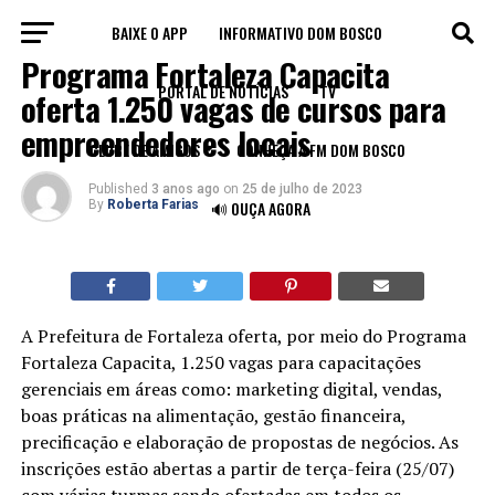
BAIXE O APP
INFORMATIVO DOM BOSCO
BLOG
Programa Fortaleza Capacita
PORTAL DE NOTÍCIAS
TV
oferta 1.250 vagas de cursos para
empreendedores locais
CLUBE DE AMIGOS
CONHEÇA A FM DOM BOSCO
Published
3 anos ago
on
25 de julho de 2023
By
Roberta Farias
🔊 OUÇA AGORA
A Prefeitura de Fortaleza oferta, por meio do Programa
Fortaleza Capacita, 1.250 vagas para capacitações
gerenciais em áreas como: marketing digital, vendas,
boas práticas na alimentação, gestão financeira,
precificação e elaboração de propostas de negócios. As
inscrições estão abertas a partir de terça-feira (25/07)
com várias turmas sendo ofertadas em todos os