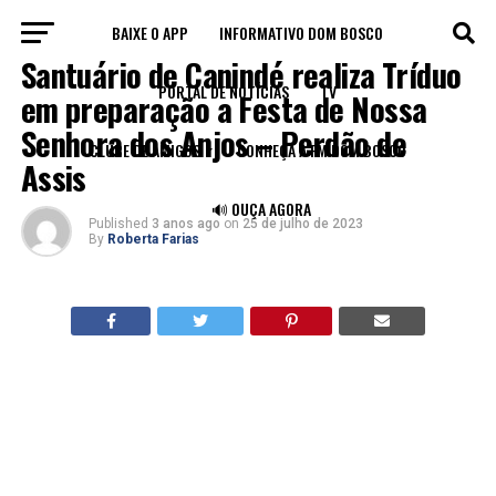
BAIXE O APP
INFORMATIVO DOM BOSCO
BLOG
Santuário de Canindé realiza Tríduo
PORTAL DE NOTÍCIAS
TV
em preparação a Festa de Nossa
Senhora dos Anjos – Perdão de
CLUBE DE AMIGOS
CONHEÇA A FM DOM BOSCO
Assis
🔊 OUÇA AGORA
Published
3 anos ago
on
25 de julho de 2023
By
Roberta Farias