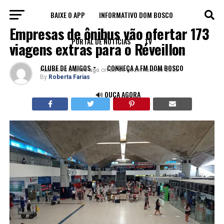
BAIXE O APP
INFORMATIVO DOM BOSCO
FORTALEZA
Empresas de ônibus vão ofertar 173
PORTAL DE NOTÍCIAS
TV
viagens extras para o Réveillon
CLUBE DE AMIGOS
CONHEÇA A FM DOM BOSCO
Published
3 anos ago
on
28 de dezembro de 2023
By
Roberta Farias
🔊 OUÇA AGORA