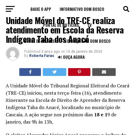
BAIXE O APP
INFORMATIVO DOM BOSCO
FORTALEZA
Unidade Móvel do TRE-CE realiza
PORTAL DE NOTÍCIAS
TV
atendimento em Escola da Reserva
Indígena Taba dos Anacé
CLUBE DE AMIGOS
CONHEÇA A FM DOM BOSCO
Published
3 anos ago
on
16 de janeiro de 2024
By
Roberta Farias
🔊 OUÇA AGORA
A Unidade Móvel do Tribunal Regional Eleitoral do Ceará
(TRE-CE) iniciou, nesta terça-feira (16), atendimento
itinerante na Escola de Direito de Aprender da Reserva
Indígena Taba do Anacé, localizado no município de
Caucaia. A ação segue nos próximos dias
18 e 1
9 de
janeiro, das 9h às 13h.
O eleitor Alexandre Júnior Anacé procurou o ônibus do