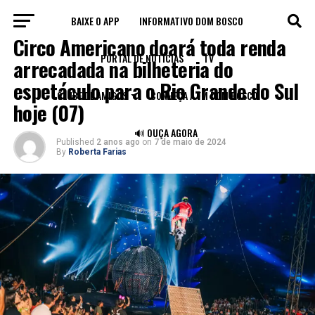
BAIXE O APP
INFORMATIVO DOM BOSCO
FORTALEZA
Circo Americano doará toda renda
PORTAL DE NOTÍCIAS
TV
arrecadada na bilheteria do
espetáculo para o Rio Grande do Sul
CLUBE DE AMIGOS
CONHEÇA A FM DOM BOSCO
hoje (07)
🔊 OUÇA AGORA
Published
2 anos ago
on
7 de maio de 2024
By
Roberta Farias