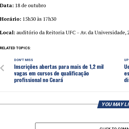
Data:
18 de outubro
Horário:
15h30 às 17h30
Local:
auditório da Reitoria UFC – Av. da Universidade, 
RELATED TOPICS:
DON'T MISS
UP
Inscrições abertas para mais de 1,2 mil
Ue
vagas em cursos de qualificação
e
profissional no Ceará
di
YOU MAY L
CLICK TO COM