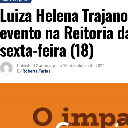
Luiza Helena Trajano
evento na Reitoria d
sexta-feira (18)
Published
2 anos ago
on
16 de outubro de 2024
By
Roberta Farias