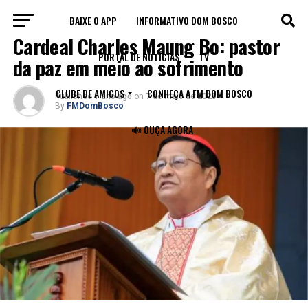
BAIXE O APP
INFORMATIVO DOM BOSCO
BLOG
Cardeal Charles Maung Bo: pastor
PORTAL DE NOTÍCIAS
TV
da paz em meio ao sofrimento
CLUBE DE AMIGOS
CONHEÇA A FM DOM BOSCO
Published
1 ano ago
on
7 de maio de 2025
By
FMDomBosco
🔊 OUÇA AGORA