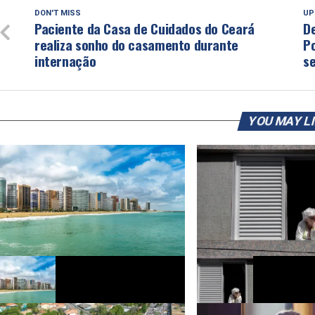
DON'T MISS
UP
Paciente da Casa de Cuidados do Ceará
D
realiza sonho do casamento durante
Po
internação
s
YOU MAY L