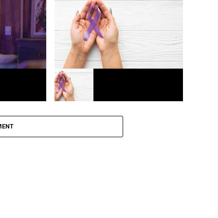
o funcional
Mercado automotivo registra 3º melhor
cada mais
mês de julho em vendas de veículos
Europa
ega a
Agosto lilás: Fortaleza realiza ações
para combater a violência contra a
MENT
mulher