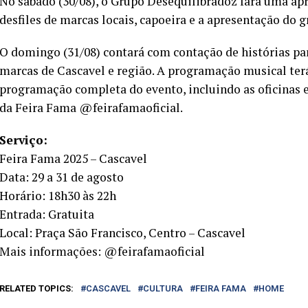
No sábado (30/08), o Grupo Desequilibradoz fará uma apr
desfiles de marcas locais, capoeira e a apresentação do
O domingo (31/08) contará com contação de histórias par
marcas de Cascavel e região. A programação musical terá
programação completa do evento, incluindo as oficinas 
da Feira Fama @feirafamaoficial.
Serviço:
Feira Fama 2025 – Cascavel
Data: 29 a 31 de agosto
Horário: 18h30 às 22h
Entrada: Gratuita
Local: Praça São Francisco, Centro – Cascavel
Mais informações: @feirafamaoficial
RELATED TOPICS:
CASCAVEL
CULTURA
FEIRA FAMA
HOME