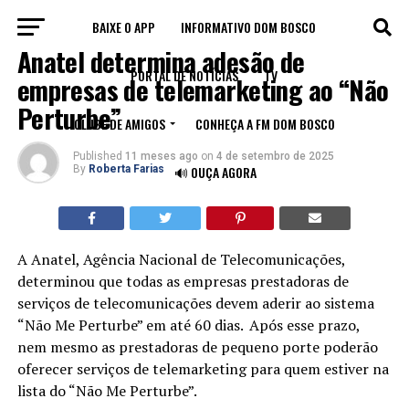
BAIXE O APP
INFORMATIVO DOM BOSCO
BRASIL
Anatel determina adesão de
PORTAL DE NOTÍCIAS
TV
empresas de telemarketing ao “Não
Perturbe”
CLUBE DE AMIGOS
CONHEÇA A FM DOM BOSCO
Published
11 meses ago
on
4 de setembro de 2025
By
Roberta Farias
🔊 OUÇA AGORA
A Anatel, Agência Nacional de Telecomunicações,
determinou que todas as empresas prestadoras de
serviços de telecomunicações devem aderir ao sistema
“Não Me Perturbe” em até 60 dias.
Após esse prazo,
nem mesmo as prestadoras de pequeno porte poderão
oferecer serviços de telemarketing para quem estiver na
lista do “Não Me Perturbe”.