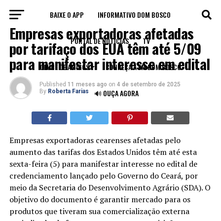
BAIXE O APP
INFORMATIVO DOM BOSCO
ECONOMIA
Empresas exportadoras afetadas
PORTAL DE NOTÍCIAS
TV
por tarifaço dos EUA têm até 5/09
para manifestar interesse em edital
CLUBE DE AMIGOS
CONHEÇA A FM DOM BOSCO
Published
11 meses ago
on
4 de setembro de 2025
By
Roberta Farias
🔊 OUÇA AGORA
Empresas exportadoras cearenses afetadas pelo
aumento das tarifas dos Estados Unidos têm até esta
sexta-feira (5) para manifestar interesse no edital de
credenciamento lançado pelo Governo do Ceará, por
meio da Secretaria do Desenvolvimento Agrário (SDA). O
objetivo do documento é garantir mercado para os
produtos que tiveram sua comercialização externa