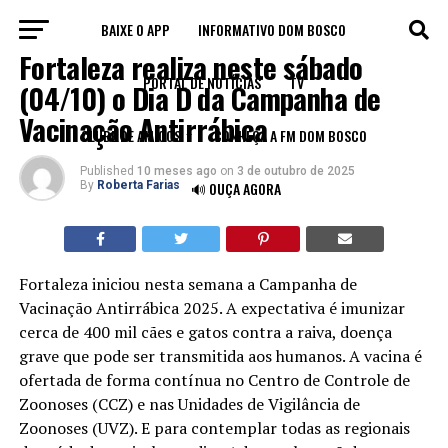
BAIXE O APP
INFORMATIVO DOM BOSCO
FORTALEZA
Fortaleza realiza neste sábado
PORTAL DE NOTÍCIAS
TV
(04/10) o Dia D da Campanha de
Vacinação Antirrábica
CLUBE DE AMIGOS
CONHEÇA A FM DOM BOSCO
Published
10 meses ago
on
3 de outubro de 2025
By
Roberta Farias
🔊 OUÇA AGORA
Fortaleza iniciou nesta semana a Campanha de
Vacinação Antirrábica 2025. A expectativa é imunizar
cerca de 400 mil cães e gatos contra a raiva, doença
grave que pode ser transmitida aos humanos. A vacina é
ofertada de forma contínua no Centro de Controle de
Zoonoses (CCZ) e nas Unidades de Vigilância de
Zoonoses (UVZ). E para contemplar todas as regionais