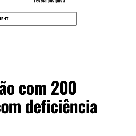
revela pesquisa
MENT
irão com 200
com deficiência