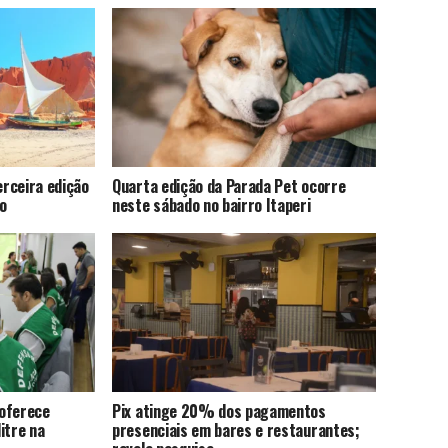
rceira edição
Quarta edição da Parada Pet ocorre
o
neste sábado no bairro Itaperi
 oferece
Pix atinge 20% dos pagamentos
itre na
presenciais em bares e restaurantes;