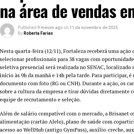
na área de vendas e
Published
9 meses ago
on
11 de novembro de 2025
By
Roberta Farias
Nesta quarta-feira (12/11), Fortaleza receberá uma ação
selecionar profissionais para 38 vagas com oportunidades
seletiva presencial será realizada no SENAC, localizado
início às 9h da manhã e 14h pela tarde. Para participar, é
documento com foto (RG ou CNH). Durante a ação, os ca
sobre a cultura da empresa e tirar dúvidas diretamente 
equipe de recrutamento e seleção.
Além de salário compatível com o mercado, a Brisanet o
alimentação (cartão Alelo), plano de saúde com copartic
acesso ao WellHub (antigo GymPass), auxílio-creche, aux