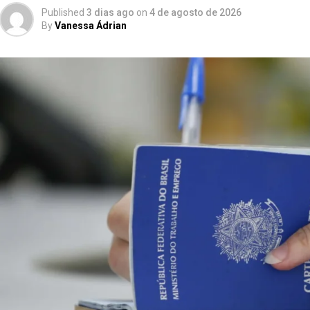
Published
3 dias ago
on
4 de agosto de 2026
By
Vanessa Ádrian