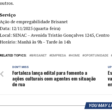
outros.
Serviço
Ação de empregabilidade Brisanet
Data: 12/11/2025 (quarta-feira)
Local: SENAC – Avenida Tristão Gonçalves 1245, Centro
Horário: Manhã às 9h – Tarde às 14h
RELATED TOPICS:
BRISANET
EMPRESA
HOME
OPORTUNIDADE
DON'T MISS
UP
Fortaleza lança edital para fomento a
Es
ações culturais com agentes em situação
v
de rua
e
YOU MAY L