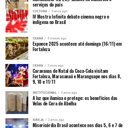
serviços do país
CULTURA
3 anos ago
IV Mostra Infinita debate cinema negro e
indígena no Brasil
CEARÁ
9 meses ago
Expoece 2025 acontece até domingo (16/11) em
Fortaleza
CEARÁ
2 anos ago
Caravanas de Natal da Coca-Cola visitam
Fortaleza, Maracanaú e Maranguape nos dias 8,
9, 10 e 11/11
INSTITUCIONAL
3 anos ago
A luz que ilumina e protege: os benefícios das
Velas de Cera de Abelha
IGREJA
2 anos ago
Misericórdia Brasil acontece nos dias 5, 6 e 7 de