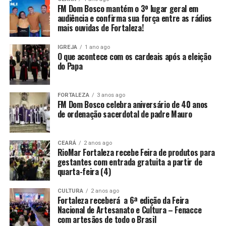
FM Dom Bosco mantém o 3º lugar geral em
audiência e confirma sua força entre as rádios
mais ouvidas de Fortaleza!
IGREJA
1 ano ago
O que acontece com os cardeais após a eleição
do Papa
FORTALEZA
3 anos ago
FM Dom Bosco celebra aniversário de 40 anos
de ordenação sacerdotal de padre Mauro
CEARÁ
2 anos ago
RioMar Fortaleza recebe Feira de produtos para
gestantes com entrada gratuita a partir de
quarta-feira (4)
CULTURA
2 anos ago
Fortaleza receberá a 6ª edição da Feira
Nacional de Artesanato e Cultura – Fenacce
com artesãos de todo o Brasil