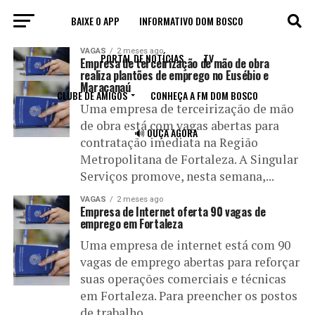
BAIXE O APP
INFORMATIVO DOM BOSCO
All posts tagged "empresa"
VAGAS
2 meses ago
PORTAL DE NOTÍCIAS
TV
Empresa de terceirização de mão de obra
realiza plantões de emprego no Eusébio e
Maracanaú
CLUBE DE AMIGOS
CONHEÇA A FM DOM BOSCO
Uma empresa de terceirização de mão
de obra está com vagas abertas para
🔊 OUÇA AGORA
contratação imediata na Região
Metropolitana de Fortaleza. A Singular
Serviços promove, nesta semana,...
VAGAS
2 meses ago
Empresa de Internet oferta 90 vagas de
emprego em Fortaleza
Uma empresa de internet está com 90
vagas de emprego abertas para reforçar
suas operações comerciais e técnicas
em Fortaleza. Para preencher os postos
de trabalho,...