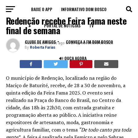
BAIXE O APP
INFORMATIVO DOM BOSCO
CEARÁ
Redenção recebe Feira Fama neste
PORTAL DE NOTÍCIAS
TV
final de semana
CLUBE DE AMIGOS
CONHEÇA A FM DOM BOSCO
Published
8 meses ago
on
27 de novembro de 2025
By
Roberta Farias
🔊 OUÇA AGORA
O município de Redenção, localizado na região do
Maciço de Baturité, recebe, de 28 a 30 de novembro, a
quinta edição da Feira Fama 2025. O evento será
realizado na Praça do Banco do Brasil, no Centro da
cidade, das 18h às 22h30, com entrada gratuita e
programação aberta ao público. A iniciativa reúne
expositores de artesanato, moda, gastronomia e
agricultura familiar, com o tema
“De todo canto pra toda
gente”
. A feira é realizada pela Femicro e pelo Sebrae