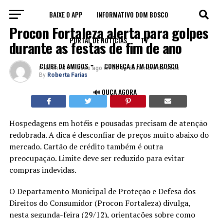
BAIXE O APP
INFORMATIVO DOM BOSCO
FORTALEZA
Procon Fortaleza alerta para golpes
PORTAL DE NOTÍCIAS
TV
durante as festas de fim de ano
CLUBE DE AMIGOS
CONHEÇA A FM DOM BOSCO
Published
7 meses ago
on
30 de dezembro de 2025
By
Roberta Farias
🔊 OUÇA AGORA
Hospedagens em hotéis e pousadas precisam de atenção
redobrada. A dica é desconfiar de preços muito abaixo do
mercado. Cartão de crédito também é outra
preocupação. Limite deve ser reduzido para evitar
compras indevidas.
O Departamento Municipal de Proteção e Defesa dos
Direitos do Consumidor (Procon Fortaleza) divulga,
nesta segunda-feira (29/12), orientações sobre como