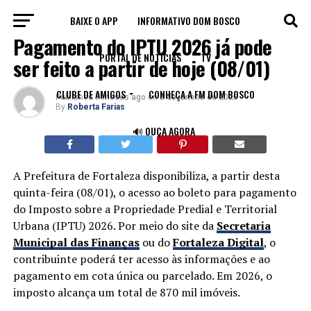
BAIXE O APP
INFORMATIVO DOM BOSCO
ECONOMIA
Pagamento do IPTU 2026 já pode
PORTAL DE NOTÍCIAS
TV
ser feito a partir de hoje (08/01)
CLUBE DE AMIGOS
CONHEÇA A FM DOM BOSCO
Published
7 meses ago
on
8 de janeiro de 2026
By
Roberta Farias
🔊 OUÇA AGORA
A Prefeitura de Fortaleza disponibiliza, a partir desta
quinta-feira (08/01), o acesso ao boleto para pagamento
do Imposto sobre a Propriedade Predial e Territorial
Urbana (IPTU) 2026. Por meio do site da
Secretaria
Municipal das Finanças
ou do
Fortaleza Digital
, o
contribuinte poderá ter acesso às informações e ao
pagamento em cota única ou parcelado. Em 2026, o
imposto alcança um total de 870 mil imóveis.