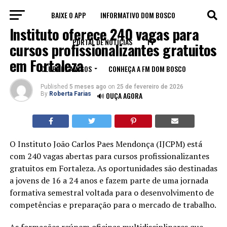
BAIXE O APP
INFORMATIVO DOM BOSCO
EDUCAÇÃO
Instituto oferece 240 vagas para
PORTAL DE NOTÍCIAS
TV
cursos profissionalizantes gratuitos
em Fortaleza
CLUBE DE AMIGOS
CONHEÇA A FM DOM BOSCO
Published
5 meses ago
on
25 de fevereiro de 2026
By
Roberta Farias
🔊 OUÇA AGORA
O Instituto João Carlos Paes Mendonça (IJCPM) está
com 240 vagas abertas para cursos profissionalizantes
gratuitos em Fortaleza. As oportunidades são destinadas
a jovens de 16 a 24 anos e fazem parte de uma jornada
formativa semestral voltada para o desenvolvimento de
competências e preparação para o mercado de trabalho.
As formações reúnem oficinas multidisciplinares que