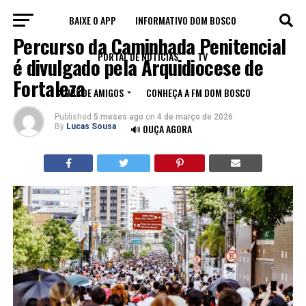
BAIXE O APP
INFORMATIVO DOM BOSCO
IGREJA
Percurso da Caminhada Penitencial
PORTAL DE NOTÍCIAS
TV
é divulgado pela Arquidiocese de
Fortaleza
CLUBE DE AMIGOS
CONHEÇA A FM DOM BOSCO
Published
5 meses ago
on
4 de março de 2026
By
Lucas Sousa
🔊 OUÇA AGORA