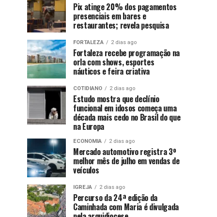
Pix atinge 20% dos pagamentos
presenciais em bares e
restaurantes; revela pesquisa
FORTALEZA
2 dias ago
Fortaleza recebe programação na
orla com shows, esportes
náuticos e feira criativa
COTIDIANO
2 dias ago
Estudo mostra que declínio
funcional em idosos começa uma
década mais cedo no Brasil do que
na Europa
ECONOMIA
2 dias ago
Mercado automotivo registra 3º
melhor mês de julho em vendas de
veículos
IGREJA
2 dias ago
Percurso da 24ª edição da
Caminhada com Maria é divulgada
pela arquidiocese