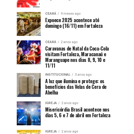
CEARÁ
9 meses ago
Expoece 2025 acontece até
domingo (16/11) em Fortaleza
CEARÁ
2 anos ago
Caravanas de Natal da Coca-Cola
visitam Fortaleza, Maracanaú e
Maranguape nos dias 8, 9, 10 e
11/11
INSTITUCIONAL
3 anos ago
A luz que ilumina e protege: os
benefícios das Velas de Cera de
Abelha
IGREJA
2 anos ago
Misericórdia Brasil acontece nos
dias 5, 6 e 7 de abril em Fortaleza
IGREJA
2 anos ago