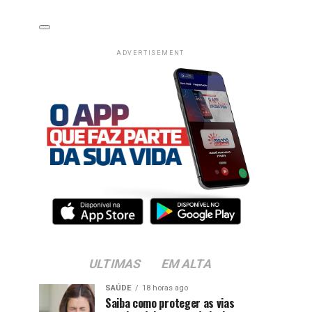
ADVERTISEMENT
ULTIMAS
EM ALTA
SAÚDE
18 horas ago
Saiba como proteger as vias