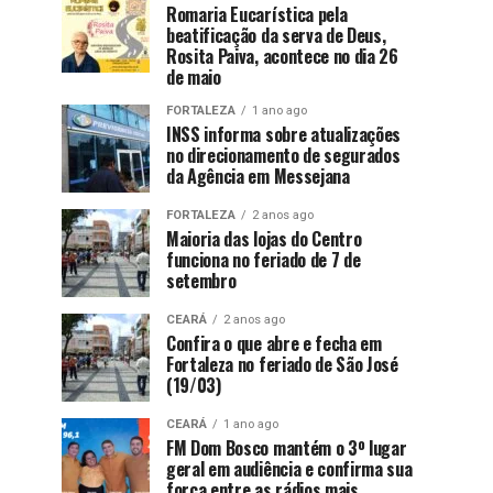
Romaria Eucarística pela
beatificação da serva de Deus,
Rosita Paiva, acontece no dia 26
de maio
FORTALEZA
1 ano ago
INSS informa sobre atualizações
no direcionamento de segurados
da Agência em Messejana
FORTALEZA
2 anos ago
Maioria das lojas do Centro
funciona no feriado de 7 de
setembro
CEARÁ
2 anos ago
Confira o que abre e fecha em
Fortaleza no feriado de São José
(19/03)
CEARÁ
1 ano ago
FM Dom Bosco mantém o 3º lugar
geral em audiência e confirma sua
força entre as rádios mais