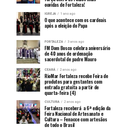
ouvidas de Fortaleza!
IGREJA
1 ano ago
O que acontece com os cardeais
após a eleição do Papa
FORTALEZA
3 anos ago
FM Dom Bosco celebra aniversário
de 40 anos de ordenação
sacerdotal de padre Mauro
CEARÁ
2 anos ago
RioMar Fortaleza recebe Feira de
produtos para gestantes com
entrada gratuita a partir de
quarta-feira (4)
CULTURA
2 anos ago
Fortaleza receberá a 6ª edição da
Feira Nacional de Artesanato e
Cultura – Fenacce com artesãos
de todo o Brasil